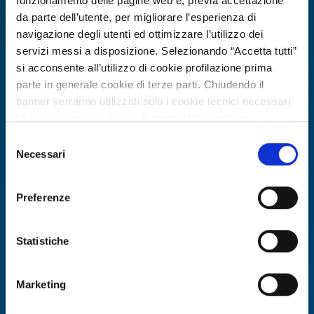
funzionamento delle pagine web e, previa accettazione
da parte dell’utente, per migliorare l’esperienza di
navigazione degli utenti ed ottimizzare l’utilizzo dei
servizi messi a disposizione. Selezionando “Accetta tutti”
si acconsente all’utilizzo di cookie profilazione prima
parte in generale cookie di terze parti. Chiudendo il
banner verranno utilizzati solo i cookie tecnici necessari
alla navigazione e alcune funzionalità aggiuntive
potrebbero non essere disponibili.
Selezione
Per conoscere i dettagli, consulta la nostra cookie policy.
Necessari
Offerta di tecnologia
del
https://www.openinnovation.regione.lombardia.it/it/co
consenso
Azienda spagnola offre engineering
okie-policy
e la nostra privacy policy
energetico, digital twin e strumenti
Preferenze
https://www.openinnovation.regione.lombardia.it/it/pr
EPC-SRI per edifici
ivacy-policy
Statistiche
ID EEN: TOES20260427010
Marketing
SCOPRI DI PIÙ →