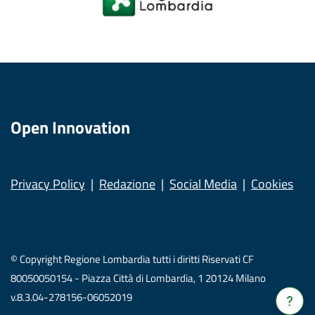
Open Innovation
Privacy Policy
Redazione
Social Media
Cookies
© Copyright Regione Lombardia tutti i diritti Riservati CF
80050050154 - Piazza Città di Lombardia, 1 20124 Milano
v.8.3.04-278156-06052019
Verrà