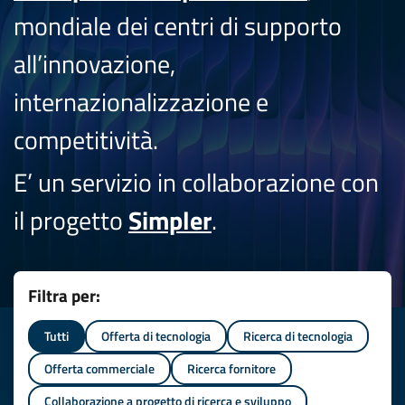
mondiale dei centri di supporto
all’innovazione,
internazionalizzazione e
competitività.
E’ un servizio in collaborazione con
il progetto
Simpler
.
Filtra per:
Tutti
Offerta di tecnologia
Ricerca di tecnologia
Offerta commerciale
Ricerca fornitore
Collaborazione a progetto di ricerca e sviluppo