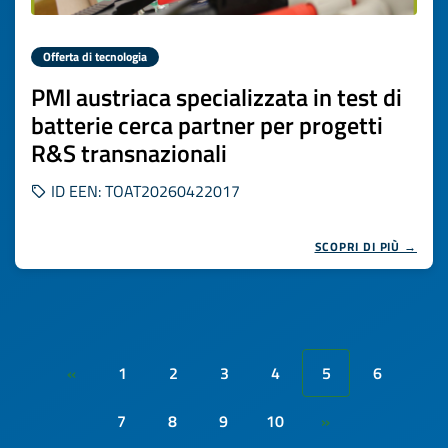
Offerta di tecnologia
PMI austriaca specializzata in test di
batterie cerca partner per progetti
R&S transnazionali
ID EEN: TOAT20260422017
SCOPRI DI PIÙ →
1
2
3
4
5
6
«
7
8
9
10
»