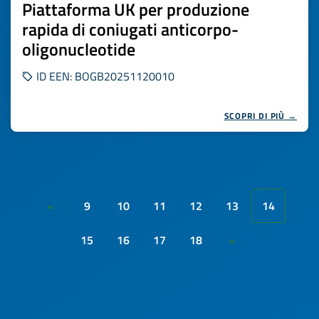
Piattaforma UK per produzione
rapida di coniugati anticorpo-
oligonucleotide
ID EEN: BOGB20251120010
SCOPRI DI PIÙ →
9
10
11
12
13
14
«
15
16
17
18
»