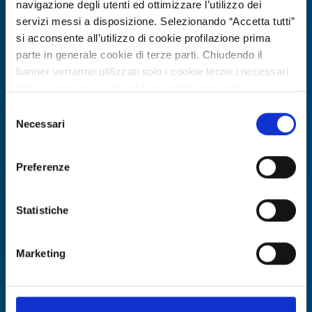
navigazione degli utenti ed ottimizzare l’utilizzo dei
servizi messi a disposizione. Selezionando “Accetta tutti”
si acconsente all’utilizzo di cookie profilazione prima
parte in generale cookie di terze parti. Chiudendo il
banner verranno utilizzati solo i cookie tecnici necessari
alla navigazione e alcune funzionalità aggiuntive
potrebbero non essere disponibili.
Selezione
Offerta di tecnologia
Per conoscere i dettagli, consulta la nostra cookie policy.
Necessari
del
Piattaforma digitale per hub
https://www.openinnovation.regione.lombardia.it/it/co
consenso
okie-policy
e la nostra privacy policy
energetici
Preferenze
https://www.openinnovation.regione.lombardia.it/it/pr
ID EEN: TOES20250805017
ivacy-policy
Statistiche
SCOPRI DI PIÙ →
Marketing
Scade il
22 luglio 2027