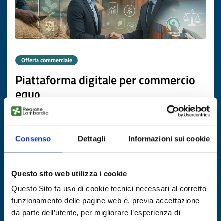
Offerta commerciale
Piattaforma digitale per commercio
equo
ID EEN: BOGB20250827024
Consenso
Dettagli
Informazioni sui cookie
SCOPRI DI PIÙ →
Scade il
29 ottobre 2026
Questo sito web utilizza i cookie
Questo Sito fa uso di cookie tecnici necessari al corretto
funzionamento delle pagine web e, previa accettazione
da parte dell’utente, per migliorare l’esperienza di