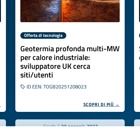
Offerta di tecnologia
Geotermia profonda multi-MW
per calore industriale:
sviluppatore UK cerca
siti/utenti
ID EEN: TOGB20251208023
→
SCOPRI DI PIÙ →
Scade il
30 gennaio 2027