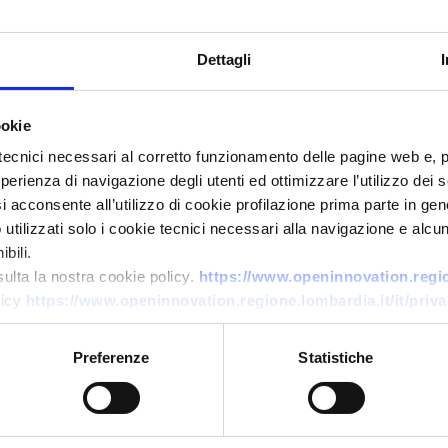
Dettagli
ookie
tecnici necessari al corretto funzionamento delle pagine web e, 
esperienza di navigazione degli utenti ed ottimizzare l’utilizzo dei
i acconsente all’utilizzo di cookie profilazione prima parte in gene
Offerta di tecnologia
tilizzati solo i cookie tecnici necessari alla navigazione e alcun
RFID chipless di nuova
bili.
sulta la nostra cookie policy.
https://www.openinnovation.region
generazione
licy
https://www.openinnovation.regione.lombardia.it/it/priva
ID EEN: TODE20250820005
Preferenze
Statistiche
→
SCOPRI DI PIÙ →