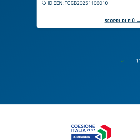
ID EEN: TOGB20251106010
SCOPRI DI PIÙ 
1
«