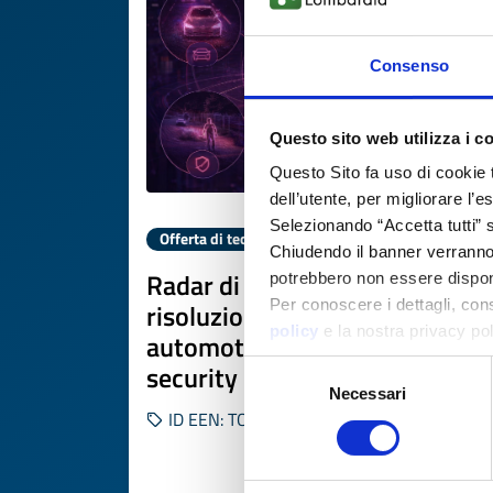
Consenso
Questo sito web utilizza i c
Questo Sito fa uso di cookie 
dell’utente, per migliorare l’
Selezionando “Accetta tutti” s
Offerta di tecnologia
Chiudendo il banner verranno u
Radar di imaging ad alta
potrebbero non essere disponi
Per conoscere i dettagli, con
risoluzione/precisione per
policy
e la nostra privacy po
automotive, aerospace e
security
Selezione
Necessari
del
ID EEN: TOGB20251127006
consenso
SCOPRI DI PIÙ 