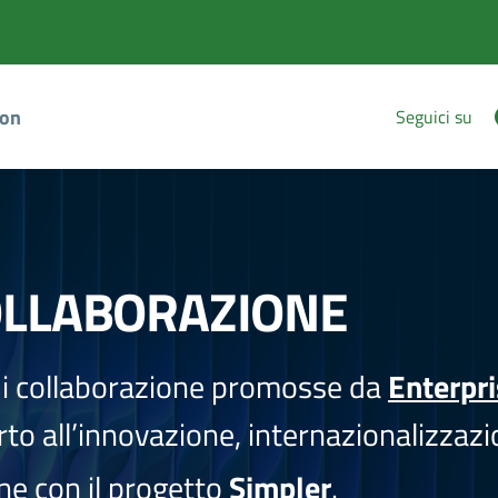
ion
Seguici su
OLLABORAZIONE
i collaborazione promosse da
Enterpr
to all’innovazione, internazionalizzazi
one con il progetto
Simpler
.