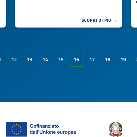
→
SCOPRI DI PIÙ →
1
12
13
14
15
16
17
18
19