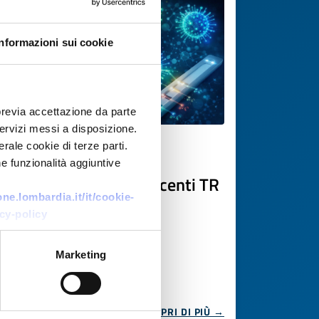
Informazioni sui cookie
previa accettazione da parte
 servizi messi a disposizione.
rale cookie di terze parti.
Offerta di tecnologia
e funzionalità aggiuntive
Nanoparticelle fluorescenti TR
e.lombardia.it/it/cookie-
ID EEN: TOFR20250620002
cy-policy
Marketing
SCOPRI DI PIÙ →