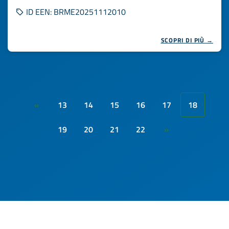
ID EEN: BRME20251112010
SCOPRI DI PIÙ →
13
14
15
16
17
18
«
19
20
21
22
»