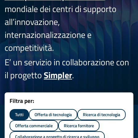
mondiale dei centri di supporto
all’innovazione,
internazionalizzazione e
competitività.
E’ un servizio in collaborazione con
il progetto
Simpler
.
Filtra per:
Tutti
Offerta di tecnologia
Ricerca di tecnologia
Offerta commerciale
Ricerca fornitore
Collaborazione a progetto di ricerca e sviluppo