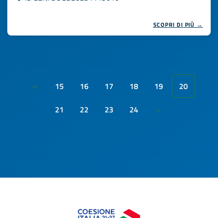
SCOPRI DI PIÙ →
15
16
17
18
19
20
«
21
22
23
24
»