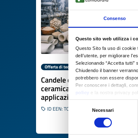
Consenso
Questo sito web utilizza i c
Questo Sito fa uso di cookie 
dell’utente, per migliorare l’
Selezionando “Accetta tutti” s
Offerta di tecnologia
Chiudendo il banner verranno u
Candele ceramiche porose da
potrebbero non essere disponi
Per conoscere i dettagli, con
ceramica riciclata per
policy
e la nostra privacy po
applicazioni industriali
Selezione
ID EEN: TOES20260415001
Necessari
del
consenso
SCOPRI DI PIÙ 