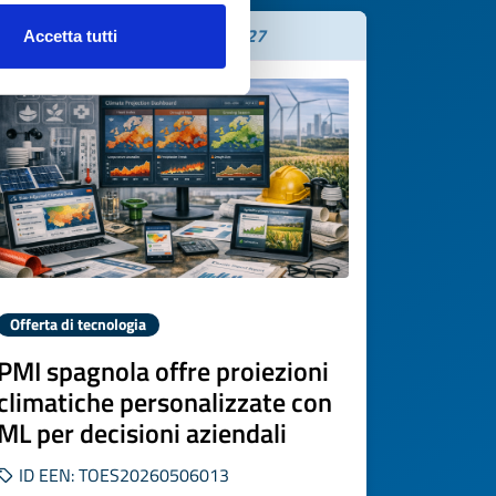
Scade il
16 giugno 2027
Accetta tutti
Offerta di tecnologia
PMI spagnola offre proiezioni
climatiche personalizzate con
ML per decisioni aziendali
ID EEN: TOES20260506013