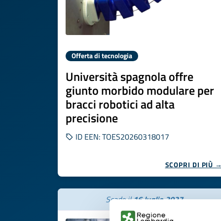
Offerta di tecnologia
Università spagnola offre
giunto morbido modulare per
bracci robotici ad alta
precisione
ID EEN: TOES20260318017
SCOPRI DI PIÙ 
Scade il
16 luglio 2027