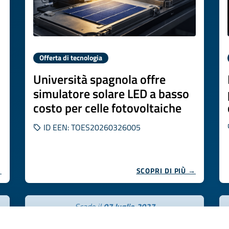
Offerta di tecnologia
Università spagnola offre
simulatore solare LED a basso
costo per celle fotovoltaiche
ID EEN: TOES20260326005
→
SCOPRI DI PIÙ →
Scade il
07 luglio 2027