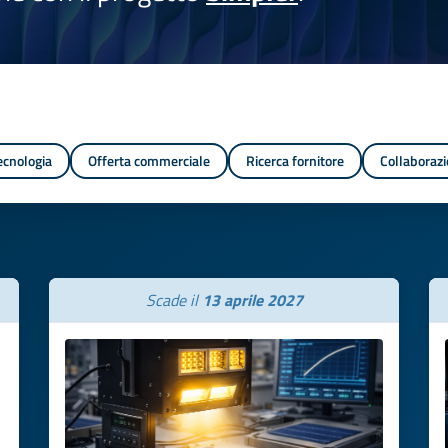
tecnologia
Offerta commerciale
Ricerca fornitore
Collaborazi
Scade il
13 aprile 2027