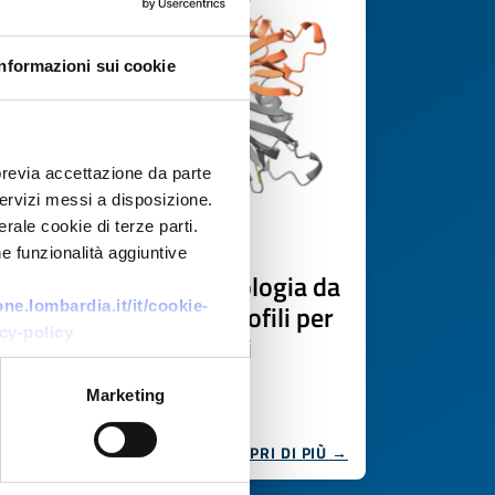
Informazioni sui cookie
previa accettazione da parte
 servizi messi a disposizione.
rale cookie di terze parti.
Offerta di tecnologia
e funzionalità aggiuntive
Know-how in biotecnologia da
e.lombardia.it/it/cookie-
microrganismi estremofili per
cy-policy
applicazioni industriali
ID EEN: TOES20260422024
Marketing
SCOPRI DI PIÙ →