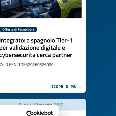
Offerta di tecnologia
Integratore spagnolo Tier-1
per validazione digitale e
cybersecurity cerca partner
ID EEN: TOES20260326020
SCOPRI DI PIÙ →
Scade il
19 maggio 2027