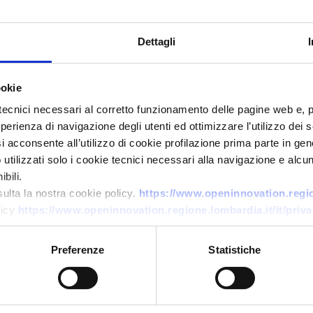
Dettagli
ookie
tecnici necessari al corretto funzionamento delle pagine web e, 
esperienza di navigazione degli utenti ed ottimizzare l’utilizzo dei
i acconsente all’utilizzo di cookie profilazione prima parte in gene
Offerta di tecnologia
tilizzati solo i cookie tecnici necessari alla navigazione e alcun
Dispositivo per connessione
bili.
sulta la nostra cookie policy.
https://www.openinnovation.region
sicura e rapida tra flacone
licy
https://www.openinnovation.regione.lombardia.it/it/priva
farmaceutico e contagocce
ID EEN: TOES20260422022
Preferenze
Statistiche
→
SCOPRI DI PIÙ →