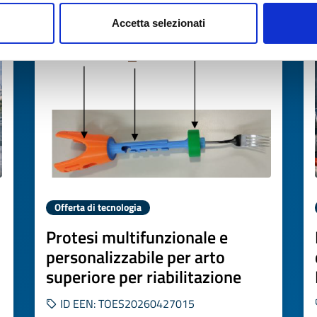
Scade il
03 giugno 2027
Accetta selezionati
Offerta di tecnologia
Protesi multifunzionale e
personalizzabile per arto
superiore per riabilitazione
ID EEN: TOES20260427015