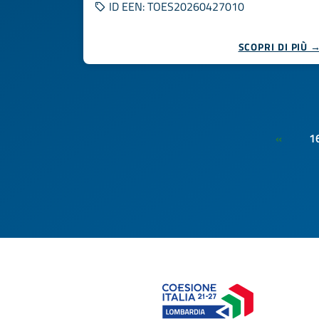
ID EEN: TOES20260427010
SCOPRI DI PIÙ 
1
«