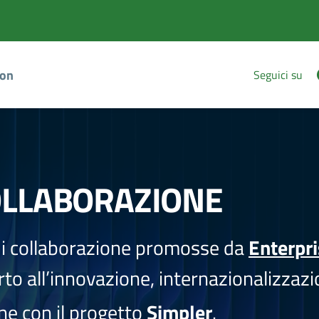
ion
Seguici su
OLLABORAZIONE
i collaborazione promosse da
Enterpr
to all’innovazione, internazionalizzazi
one con il progetto
Simpler
.