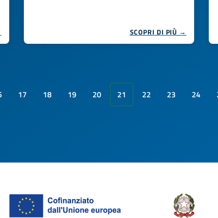
→
SCOPRI DI PIÙ →
6
17
18
19
20
21
22
23
24