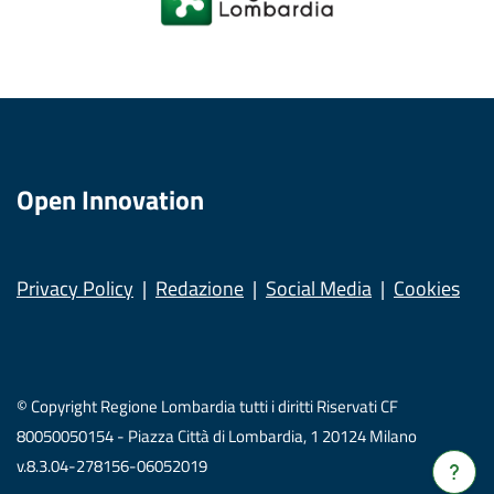
Open Innovation
Privacy Policy
Redazione
Social Media
Cookies
© Copyright Regione Lombardia tutti i diritti Riservati CF
80050050154 - Piazza Città di Lombardia, 1 20124 Milano
v.8.3.04-278156-06052019
Verrà