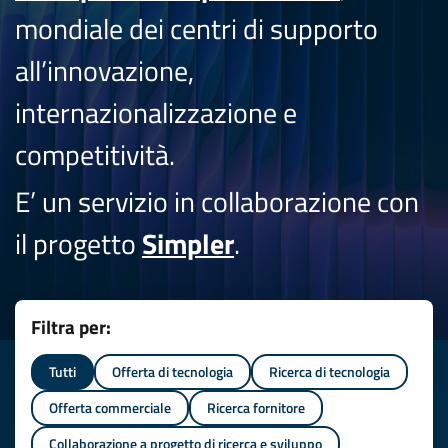
mondiale dei centri di supporto
all’innovazione,
internazionalizzazione e
competitività.
E’ un servizio in collaborazione con
il progetto
Simpler
.
Filtra per:
Tutti
Offerta di tecnologia
Ricerca di tecnologia
Offerta commerciale
Ricerca fornitore
Collaborazione a progetto di ricerca e sviluppo