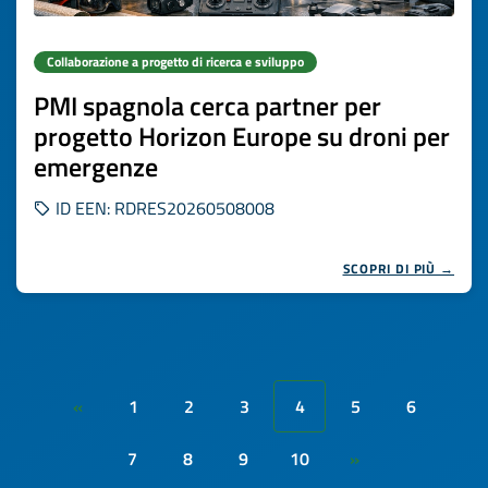
Collaborazione a progetto di ricerca e sviluppo
PMI spagnola cerca partner per
progetto Horizon Europe su droni per
emergenze
ID EEN: RDRES20260508008
SCOPRI DI PIÙ →
1
2
3
4
5
6
«
7
8
9
10
»