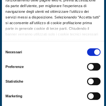
funzionamento delle pagine web e, previa accettazione
da parte dell’utente, per migliorare l’esperienza di
navigazione degli utenti ed ottimizzare l’utilizzo dei
servizi messi a disposizione. Selezionando “Accetta tutti”
si acconsente all’utilizzo di cookie profilazione prima
parte in generale cookie di terze parti. Chiudendo il
banner verranno utilizzati solo i cookie tecnici necessari
alla navigazione e alcune funzionalità aggiuntive
potrebbero non essere disponibili.
Selezione
Per conoscere i dettagli, consulta la nostra cookie policy.
Necessari
Ricerca fornitore
del
https://www.openinnovation.regione.lombardia.it/it/co
consenso
Azienda polacca cerca laboratorio per
okie-policy
e la nostra privacy policy
test di tenuta packaging cosmetico
Preferenze
https://www.openinnovation.regione.lombardia.it/it/pr
per trasporto aereo
ivacy-policy
Statistiche
ID EEN: BRPL20260416007
Marketing
SCOPRI DI PIÙ →