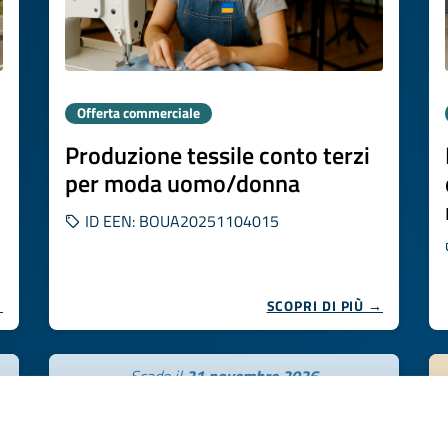
Offerta commerciale
Produzione tessile conto terzi
per moda uomo/donna
ID EEN: BOUA20251104015
→
SCOPRI DI PIÙ →
Scade il
21 novembre 2026