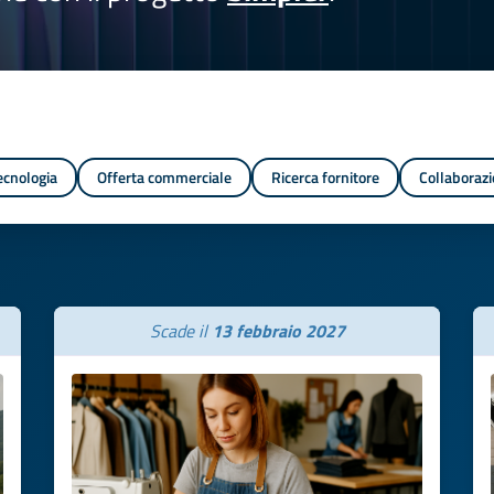
tecnologia
Offerta commerciale
Ricerca fornitore
Collaborazi
Scade il
13 febbraio 2027