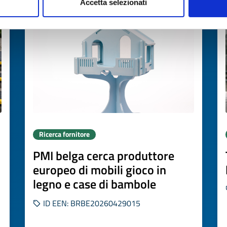
Scade il
19 maggio 2027
Accetta selezionati
Ricerca fornitore
PMI belga cerca produttore
europeo di mobili gioco in
legno e case di bambole
ID EEN: BRBE20260429015