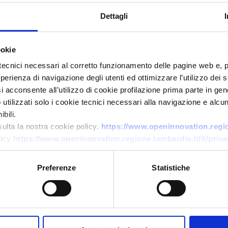
Dettagli
ookie
tecnici necessari al corretto funzionamento delle pagine web e, 
esperienza di navigazione degli utenti ed ottimizzare l’utilizzo dei
i acconsente all’utilizzo di cookie profilazione prima parte in gene
Offerta commerciale
tilizzati solo i cookie tecnici necessari alla navigazione e alcun
Seminatrici no-till ad alta
bili.
sulta la nostra cookie policy.
https://www.openinnovation.region
efficienza dall’Ucraina
licy
https://www.openinnovation.regione.lombardia.it/it/priva
ID EEN: BOUA20251106004
Preferenze
Statistiche
→
SCOPRI DI PIÙ →