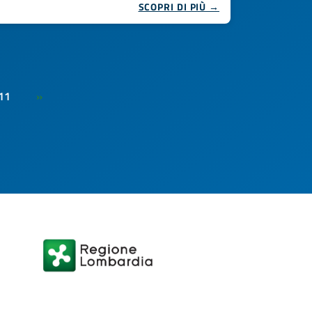
SCOPRI DI PIÙ →
11
»