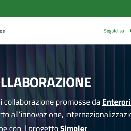
ion
Seguici su
OLLABORAZIONE
i collaborazione promosse da
Enterpr
to all’innovazione, internazionalizzazi
one con il progetto
Simpler
.