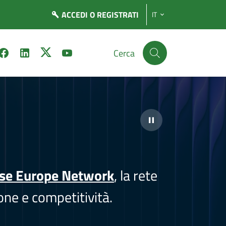
ACCEDI
O REGISTRATI
IT
Cerca
ise Europe Network
, la rete
one e competitività.