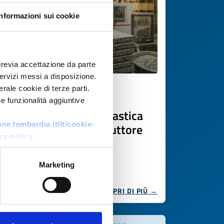
Informazioni sui cookie
previa accettazione da parte
 servizi messi a disposizione.
rale cookie di terze parti.
Ricerca fornitore
e funzionalità aggiuntive
Arredi sostenibili da plastica
e.lombardia.it/it/cookie-
riciclata: si cerca produttore
cy-policy
ID EEN: BRAT20250728003
Marketing
SCOPRI DI PIÙ →