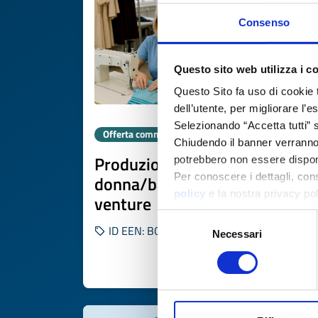
Consenso
Questo sito web utilizza i c
Questo Sito fa uso di cookie 
dell’utente, per migliorare l’
Selezionando “Accetta tutti” s
Offerta commerciale
Chiudendo il banner verranno u
Produzione abbigliamento
potrebbero non essere disponi
Per conoscere i dettagli, con
donna/bambino e joint
policy
e la nostra privacy po
venture
Selezione
ID EEN: BOUA20251105026
Necessari
del
consenso
SCOPRI DI PIÙ 