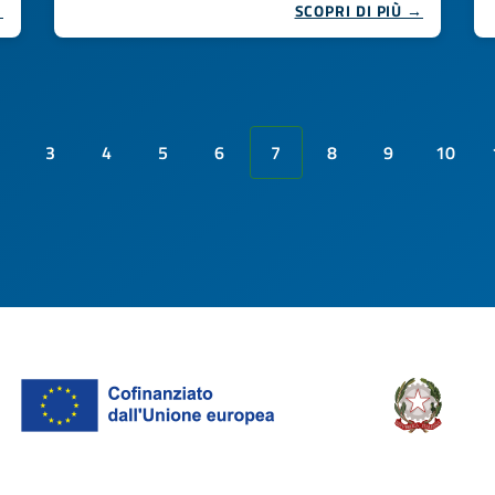
→
SCOPRI DI PIÙ →
3
4
5
6
7
8
9
10