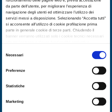
funzionamento delle pagine web e, previa accettazione
Scade il
26 febbraio 2027
da parte dell’utente, per migliorare l’esperienza di
navigazione degli utenti ed ottimizzare l’utilizzo dei
servizi messi a disposizione. Selezionando “Accetta tutti”
si acconsente all’utilizzo di cookie profilazione prima
parte in generale cookie di terze parti. Chiudendo il
banner verranno utilizzati solo i cookie tecnici necessari
alla navigazione e alcune funzionalità aggiuntive
potrebbero non essere disponibili.
Selezione
Per conoscere i dettagli, consulta la nostra cookie policy.
Necessari
del
https://www.openinnovation.regione.lombardia.it/it/co
consenso
okie-policy
e la nostra privacy policy
Offerta commerciale
Preferenze
https://www.openinnovation.regione.lombardia.it/it/pr
Intonaco termico ecologico a base di
ivacy-policy
sughero e NHL per riqualificazione
Statistiche
edilizia
Marketing
ID EEN: BOPL20251120001