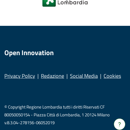
Open Innovation
Privacy Policy
Redazione
Social Media
Cookies
© Copyright Regione Lombardia tutti i diritti Riservati CF
80050050154 - Piazza Città di Lombardia, 1 20124 Milano
v.8.3.04-278156-06052019
Verrà