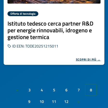
Offerta di tecnologia
Istituto tedesco cerca partner R&D
per energie rinnovabili, idrogeno e
gestione termica
ID EEN: TODE20251215011
SCOPRI DI PIÙ →
3
4
5
6
7
8
«
9
10
11
12
»