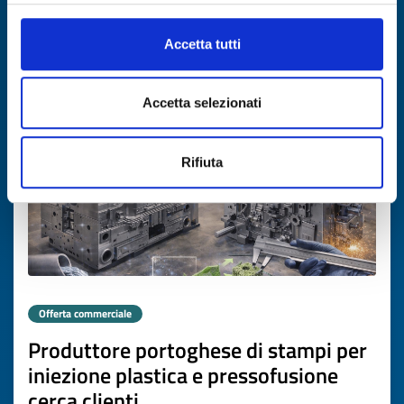
SCOPRI DI PIÙ →
Accetta tutti
Scade il
26 febbraio 2027
Accetta selezionati
Rifiuta
Offerta commerciale
Produttore portoghese di stampi per
iniezione plastica e pressofusione
cerca clienti