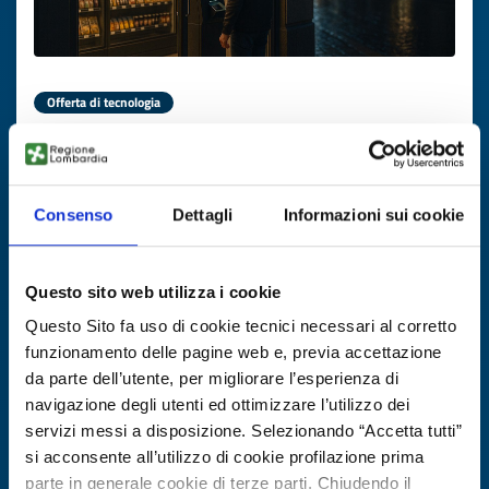
Offerta di tecnologia
Tecnologia per negozi non presidiati
h24
Consenso
Dettagli
Informazioni sui cookie
ID EEN: TOCZ20250821003
SCOPRI DI PIÙ →
Questo sito web utilizza i cookie
Questo Sito fa uso di cookie tecnici necessari al corretto
Scade il
29 ottobre 2026
funzionamento delle pagine web e, previa accettazione
da parte dell’utente, per migliorare l’esperienza di
navigazione degli utenti ed ottimizzare l’utilizzo dei
servizi messi a disposizione. Selezionando “Accetta tutti”
si acconsente all’utilizzo di cookie profilazione prima
parte in generale cookie di terze parti. Chiudendo il