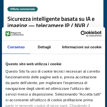
Offerta commerciale
Sicurezza intelligente basata su IA e
imaging — telecamere IP / NVR /
VMS
ID EEN: BOTW20251020014
Consenso
Dettagli
Informazioni sui cookie
SCOPRI DI PIÙ →
Questo sito web utilizza i cookie
Scade il
20 marzo 2027
Questo Sito fa uso di cookie tecnici necessari al corretto
funzionamento delle pagine web e, previa accettazione
da parte dell’utente, per migliorare l’esperienza di
navigazione degli utenti ed ottimizzare l’utilizzo dei
servizi messi a disposizione. Selezionando “Accetta tutti”
si acconsente all’utilizzo di cookie profilazione prima
parte in generale cookie di terze parti. Chiudendo il