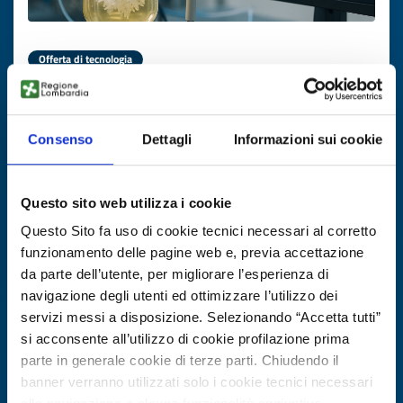
Offerta di tecnologia
Cristallizzazione API con AI
ID EEN: TOIE20250821014
Consenso
Dettagli
Informazioni sui cookie
SCOPRI DI PIÙ →
Questo sito web utilizza i cookie
Questo Sito fa uso di cookie tecnici necessari al corretto
Scade il
20 febbraio 2027
funzionamento delle pagine web e, previa accettazione
da parte dell’utente, per migliorare l’esperienza di
navigazione degli utenti ed ottimizzare l’utilizzo dei
servizi messi a disposizione. Selezionando “Accetta tutti”
si acconsente all’utilizzo di cookie profilazione prima
parte in generale cookie di terze parti. Chiudendo il
banner verranno utilizzati solo i cookie tecnici necessari