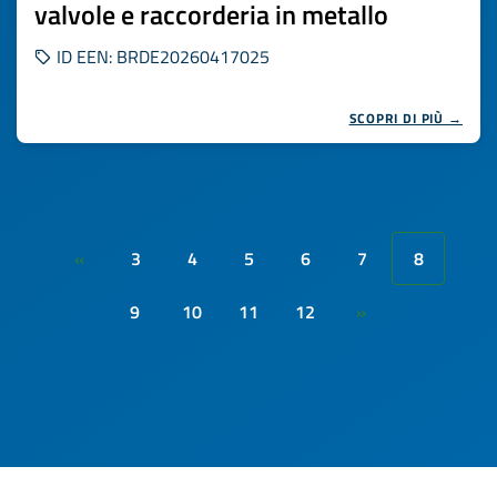
valvole e raccorderia in metallo
ID EEN: BRDE20260417025
SCOPRI DI PIÙ →
3
4
5
6
7
8
«
9
10
11
12
»