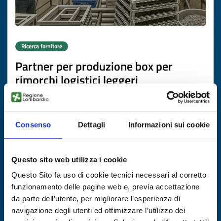
Ricerca fornitore
Partner per produzione box per
rimorchi logistici leggeri
ID EEN: BRDE20250808016
Consenso
Dettagli
Informazioni sui cookie
SCOPRI DI PIÙ →
Scade il
19 novembre 2026
Questo sito web utilizza i cookie
Questo Sito fa uso di cookie tecnici necessari al corretto
funzionamento delle pagine web e, previa accettazione
da parte dell’utente, per migliorare l’esperienza di
navigazione degli utenti ed ottimizzare l’utilizzo dei