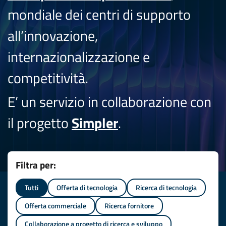
mondiale dei centri di supporto
all’innovazione,
internazionalizzazione e
competitività.
E’ un servizio in collaborazione con
il progetto
Simpler
.
Filtra per:
Tutti
Offerta di tecnologia
Ricerca di tecnologia
Offerta commerciale
Ricerca fornitore
Collaborazione a progetto di ricerca e sviluppo