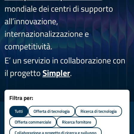
mondiale dei centri di supporto
all’innovazione,
internazionalizzazione e
competitività.
E’ un servizio in collaborazione con
il progetto
Simpler
.
Filtra per:
Tutti
Offerta di tecnologia
Ricerca di tecnologia
Offerta commerciale
Ricerca fornitore
Collaborazione a progetto di ricerca e sviluppo