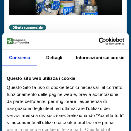
Offerta commerciale
Salina croata cerca distributori per
sale BIO
Consenso
Dettagli
Informazioni sui cookie
ID EEN: BOHR20251105015
SCOPRI DI PIÙ →
Questo sito web utilizza i cookie
Questo Sito fa uso di cookie tecnici necessari al corretto
Scade il
17 novembre 2026
funzionamento delle pagine web e, previa accettazione
da parte dell’utente, per migliorare l’esperienza di
navigazione degli utenti ed ottimizzare l’utilizzo dei
servizi messi a disposizione. Selezionando “Accetta tutti”
si acconsente all’utilizzo di cookie profilazione prima
parte in generale cookie di terze parti. Chiudendo il