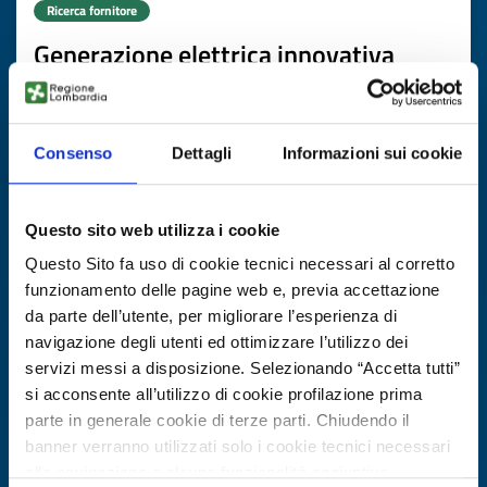
Ricerca fornitore
Generazione elettrica innovativa
ID EEN: BRES20250526002
Consenso
Dettagli
Informazioni sui cookie
SCOPRI DI PIÙ →
Scade il
25 agosto 2026
Questo sito web utilizza i cookie
Questo Sito fa uso di cookie tecnici necessari al corretto
funzionamento delle pagine web e, previa accettazione
da parte dell’utente, per migliorare l’esperienza di
navigazione degli utenti ed ottimizzare l’utilizzo dei
servizi messi a disposizione. Selezionando “Accetta tutti”
si acconsente all’utilizzo di cookie profilazione prima
parte in generale cookie di terze parti. Chiudendo il
banner verranno utilizzati solo i cookie tecnici necessari
alla navigazione e alcune funzionalità aggiuntive