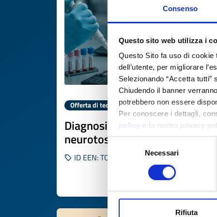
Consenso
Questo sito web utilizza i c
Questo Sito fa uso di cookie 
dell’utente, per migliorare l’
Selezionando “Accetta tutti” s
Chiudendo il banner verranno u
potrebbero non essere disponi
Offerta di tecnologia
Per conoscere i dettagli, con
Diagnosi e terapia di
policy
e la nostra privacy po
neurotossicità da CAR-T
Selezione
Necessari
del
ID EEN: TODE20250822011
consenso
SCOPRI DI PIÙ 
Rifiuta