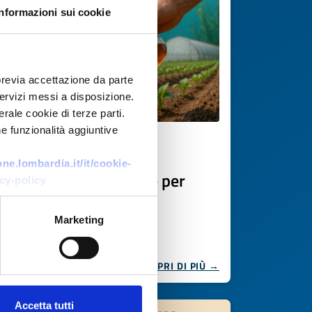
Informazioni sui cookie
previa accettazione da parte
 servizi messi a disposizione.
rale cookie di terze parti.
e funzionalità aggiuntive
Offerta commerciale
e.lombardia.it/it/cookie-
Biostimolanti da alghe per
cy-policy
fertilizzanti sostenibili
Marketing
ID EEN: BOFR20250731006
SCOPRI DI PIÙ →
Accetta tutti