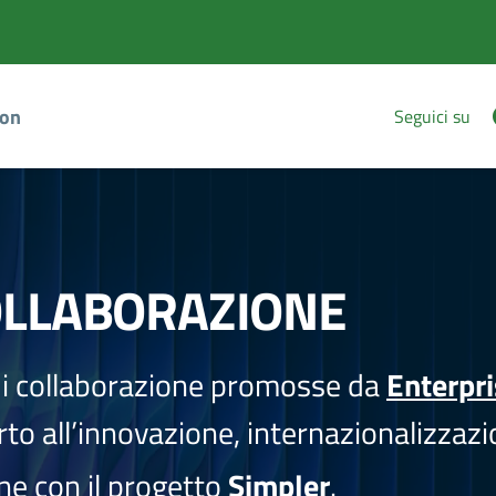
ion
Seguici su
OLLABORAZIONE
i collaborazione promosse da
Enterpr
to all’innovazione, internazionalizzazi
one con il progetto
Simpler
.