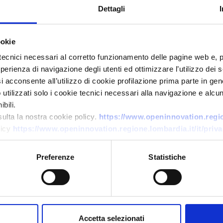
Dettagli
ookie
tecnici necessari al corretto funzionamento delle pagine web e, 
esperienza di navigazione degli utenti ed ottimizzare l’utilizzo dei
i acconsente all’utilizzo di cookie profilazione prima parte in gene
tilizzati solo i cookie tecnici necessari alla navigazione e alcun
bili.
Ricerca fornitore
sulta la nostra cookie policy.
https://www.openinnovation.region
Cappelli per studenti: cercasi
licy
https://www.openinnovation.regione.lombardia.it/it/priva
produttori
Preferenze
Statistiche
ID EEN: BRSE20251006009
→
SCOPRI DI PIÙ →
Accetta selezionati