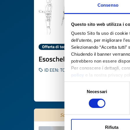
Consenso
Questo sito web utilizza i c
Questo Sito fa uso di cookie 
dell’utente, per migliorare l’
Offerta di tecnologia
Selezionando “Accetta tutti” s
Chiudendo il banner verranno u
Esoscheletro per chirurghi
potrebbero non essere disponi
Per conoscere i dettagli, con
ID EEN: TOES20250709016
policy
e la nostra privacy po
Selezione
Necessari
del
SCOPRI DI PIÙ 
consenso
Scade il
28 ottobre 2026
Rifiuta