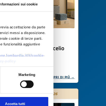
Informazioni sui cookie
previa accettazione da parte
 servizi messi a disposizione.
Offerta di tecnologia
rale cookie di terze parti.
e funzionalità aggiuntive
Pannelli acustici da micelio
e.lombardia.it/it/cookie-
ID EEN: TOTR20250908014
cy-policy
Marketing
SCOPRI DI PIÙ →
Scade il
28 ottobre 2026
Accetta tutti