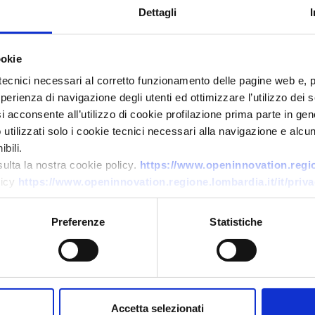
Dettagli
ookie
tecnici necessari al corretto funzionamento delle pagine web e, 
esperienza di navigazione degli utenti ed ottimizzare l’utilizzo dei
Offerta di tecnologia
i acconsente all’utilizzo di cookie profilazione prima parte in gene
tilizzati solo i cookie tecnici necessari alla navigazione e alcun
Tecnologia 3D per impronte
bili.
digitali senza contatto
sulta la nostra cookie policy.
https://www.openinnovation.region
licy
https://www.openinnovation.regione.lombardia.it/it/priva
ID EEN: TODE20250710019
Preferenze
Statistiche
→
SCOPRI DI PIÙ →
Scade il
28 ottobre 2026
Accetta selezionati