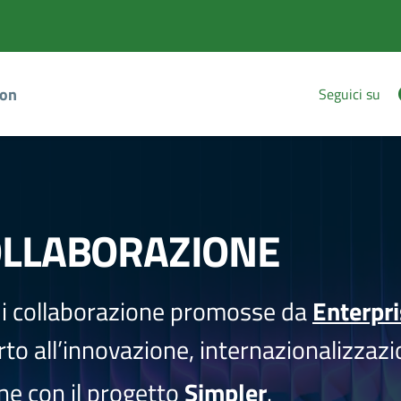
ion
Seguici su
OLLABORAZIONE
i collaborazione promosse da
Enterpr
to all’innovazione, internazionalizzazi
one con il progetto
Simpler
.