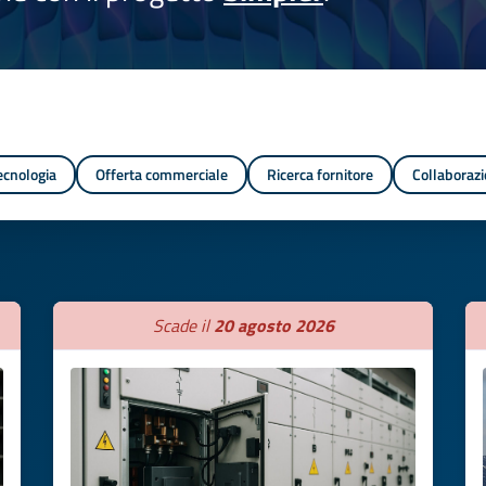
tecnologia
Offerta commerciale
Ricerca fornitore
Collaborazi
Scade il
20 agosto 2026