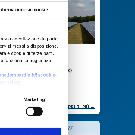
Informazioni sui cookie
previa accettazione da parte
 servizi messi a disposizione.
rale cookie di terze parti.
Offerta di tecnologia
e funzionalità aggiuntive
Termico da fotovoltaico
e.lombardia.it/it/cookie-
modulare
cy-policy
ID EEN: TOES20250709024
Marketing
SCOPRI DI PIÙ →
Scade il
06 agosto 2027