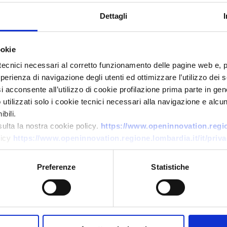
Dettagli
ookie
tecnici necessari al corretto funzionamento delle pagine web e, 
esperienza di navigazione degli utenti ed ottimizzare l’utilizzo dei
i acconsente all’utilizzo di cookie profilazione prima parte in gene
Offerta di tecnologia
tilizzati solo i cookie tecnici necessari alla navigazione e alcun
Piattaforma digitale per hub
bili.
sulta la nostra cookie policy.
https://www.openinnovation.region
energetici
licy
https://www.openinnovation.regione.lombardia.it/it/priva
ID EEN: TOES20250805017
Preferenze
Statistiche
→
SCOPRI DI PIÙ →
Scade il
17 luglio 2027