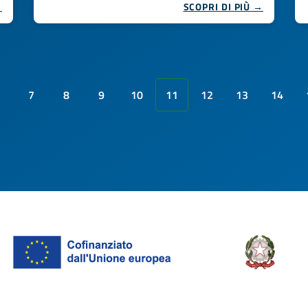
→
SCOPRI DI PIÙ →
7
8
9
10
11
12
13
14