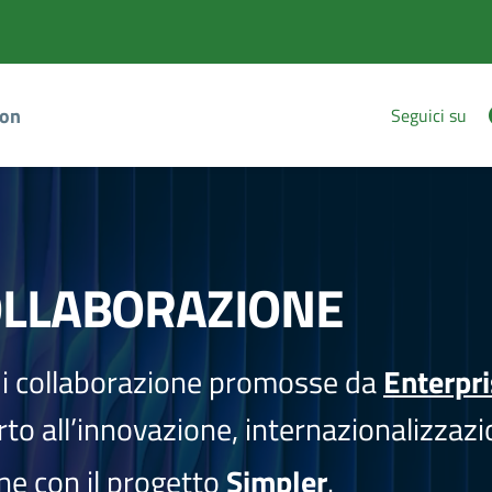
ion
Seguici su
OLLABORAZIONE
i collaborazione promosse da
Enterpr
to all’innovazione, internazionalizzazi
one con il progetto
Simpler
.