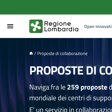
NTENUTO PRINCIPALE
Open Innovat
/
Proposte di collaborazione
PROPOSTE DI C
Naviga fra le
259 proposte
d
mondiale dei centri di suppor
E’ un servizio in collaborazi