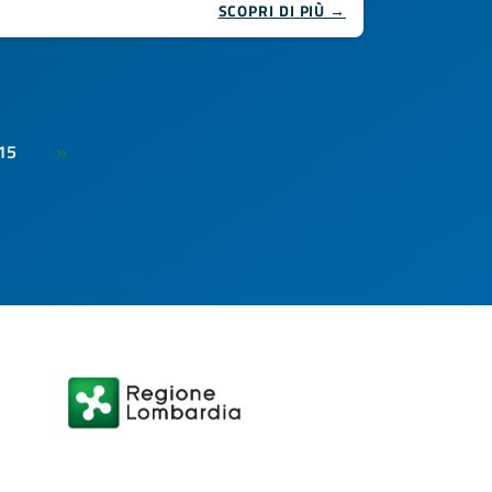
SCOPRI DI PIÙ →
15
»