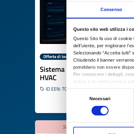
Consenso
Questo sito web utilizza i c
Questo Sito fa uso di cookie 
dell’utente, per migliorare l’
Selezionando “Accetta tutti” s
Offerta di tecnologia
Chiudendo il banner verranno u
Sistema adattivo per controllo
potrebbero non essere disponi
Per conoscere i dettagli, con
HVAC
policy
e la nostra privacy po
ID EEN: TOES20250821010
Selezione
Necessari
del
SCOPRI DI PIÙ 
consenso
Scade il
21 agosto 2026