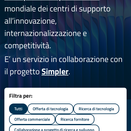
mondiale dei centri di supporto
all’innovazione,
internazionalizzazione e
competitività.
E’ un servizio in collaborazione con
il progetto
Simpler
.
Filtra per:
Tutti
Offerta di tecnologia
Ricerca di tecnologia
Offerta commerciale
Ricerca fornitore
Collaborazione a progetto di ricerca e sviluppo