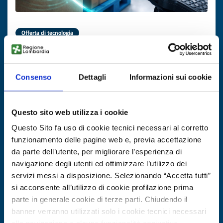
Offerta di tecnologia
RFID chipless di nuova generazione
ID EEN: TODE20250820005
Consenso
Dettagli
Informazioni sui cookie
SCOPRI DI PIÙ →
Questo sito web utilizza i cookie
Questo Sito fa uso di cookie tecnici necessari al corretto
Scade il
30 gennaio 2027
funzionamento delle pagine web e, previa accettazione
da parte dell’utente, per migliorare l’esperienza di
navigazione degli utenti ed ottimizzare l’utilizzo dei
servizi messi a disposizione. Selezionando “Accetta tutti”
si acconsente all’utilizzo di cookie profilazione prima
parte in generale cookie di terze parti. Chiudendo il
banner verranno utilizzati solo i cookie tecnici necessari