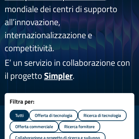
mondiale dei centri di supporto
all’innovazione,
internazionalizzazione e
competitività.
E’ un servizio in collaborazione con
il progetto
Simpler
.
Filtra per:
Tutti
Offerta di tecnologia
Ricerca di tecnologia
Offerta commerciale
Ricerca fornitore
Collaborazione a progetto di ricerca e sviluppo