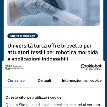
Offerta di tecnologia
Università turca offre brevetto per
attuatori tessili per robotica morbida
e applicazioni indossabili
ID EEN: TOTR20260225002
Consenso
Dettagli
Informazioni sui cookie
SCOPRI DI PIÙ →
Scade il
19 marzo 2027
Questo sito web utilizza i cookie
Questo Sito fa uso di cookie tecnici necessari al corretto