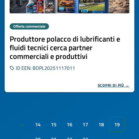
Offerta commerciale
Produttore polacco di lubrificanti e
fluidi tecnici cerca partner
commerciali e produttivi
ID EEN: BOPL20251117011
SCOPRI DI PIÙ →
14
15
16
17
18
19
«