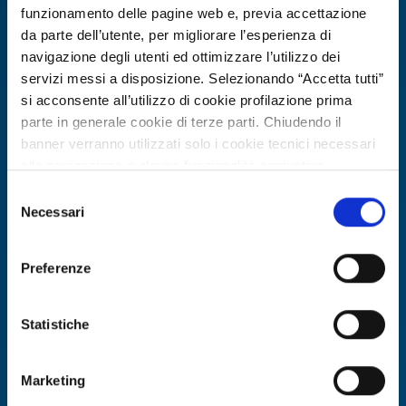
funzionamento delle pagine web e, previa accettazione
da parte dell’utente, per migliorare l’esperienza di
navigazione degli utenti ed ottimizzare l’utilizzo dei
servizi messi a disposizione. Selezionando “Accetta tutti”
si acconsente all’utilizzo di cookie profilazione prima
parte in generale cookie di terze parti. Chiudendo il
banner verranno utilizzati solo i cookie tecnici necessari
alla navigazione e alcune funzionalità aggiuntive
potrebbero non essere disponibili.
Selezione
Offerta di tecnologia
Per conoscere i dettagli, consulta la nostra cookie policy.
Necessari
del
PMI tedesca offre hovercraft
https://www.openinnovation.regione.lombardia.it/it/co
consenso
okie-policy
e la nostra privacy policy
modulare convertibile (WIG) e cerca
Preferenze
https://www.openinnovation.regione.lombardia.it/it/pr
partner tecnici e distributori
ivacy-policy
ID EEN: TODE20251201003
Statistiche
SCOPRI DI PIÙ →
Marketing