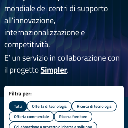
mondiale dei centri di supporto
all’innovazione,
internazionalizzazione e
competitività.
E’ un servizio in collaborazione con
il progetto
Simpler
.
Filtra per:
Tutti
Offerta di tecnologia
Ricerca di tecnologia
Offerta commerciale
Ricerca fornitore
Collaborazione a progetto di ricerca e sviluppo