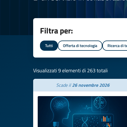
Filtra per:
Tutti
Offerta di tecnologia
Ricerca di 
Visualizzati 9 elementi di 263 totali
Scade il
26 novembre 2026