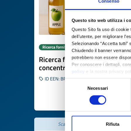
Consenso
Questo sito web utilizza i c
Questo Sito fa uso di cookie 
dell’utente, per migliorare l’
Selezionando “Accetta tutti” s
Ricerca fornitore
Chiudendo il banner verranno u
Ricerca fornitori succhi
potrebbero non essere disponi
Per conoscere i dettagli, con
concentrati premium
policy
e la nostra privacy po
ID EEN: BRES20251111013
Selezione
Necessari
del
consenso
SCOPRI DI PIÙ 
Scade il
26 novembre 2026
Rifiuta