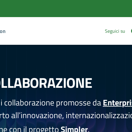
ion
Seguici su
OLLABORAZIONE
i collaborazione promosse da
Enterpr
to all’innovazione, internazionalizzazi
one con il progetto
Simpler
.