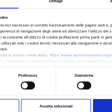
Dettagli
ookie
tecnici necessari al corretto funzionamento delle pagine web e, 
esperienza di navigazione degli utenti ed ottimizzare l’utilizzo dei
i acconsente all’utilizzo di cookie profilazione prima parte in gene
Offerta commerciale
tilizzati solo i cookie tecnici necessari alla navigazione e alcun
Licenza per piattaforma
bili.
sulta la nostra cookie policy.
https://www.openinnovation.region
europea di smontaggio camion
licy
https://www.openinnovation.regione.lombardia.it/it/priva
rifiuti
ID EEN: BOUA20251105025
Preferenze
Statistiche
→
SCOPRI DI PIÙ →
Scade il
21 novembre 2026
Accetta selezionati