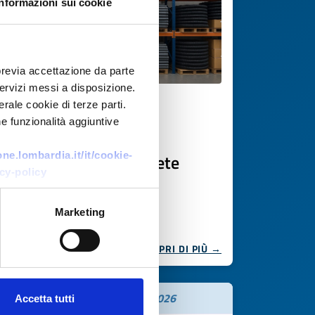
Informazioni sui cookie
previa accettazione da parte
 servizi messi a disposizione.
rale cookie di terze parti.
Ricerca fornitore
e funzionalità aggiuntive
Materiali elettrici e
e.lombardia.it/it/cookie-
componentistica per rete
cy-policy
distributiva
ID EEN: BRLT20251031008
Marketing
SCOPRI DI PIÙ →
Scade il
21 novembre 2026
Accetta tutti