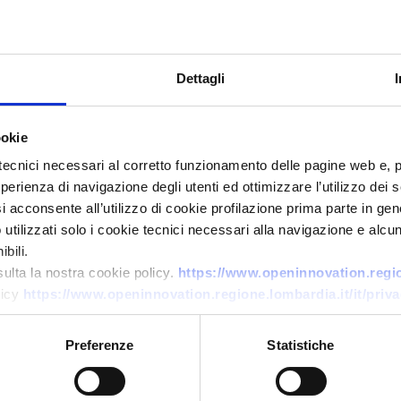
Dettagli
ookie
tecnici necessari al corretto funzionamento delle pagine web e, 
esperienza di navigazione degli utenti ed ottimizzare l’utilizzo dei
Offerta di tecnologia
i acconsente all’utilizzo di cookie profilazione prima parte in gene
PMI tedesca offre hovercraft
tilizzati solo i cookie tecnici necessari alla navigazione e alcun
modulare convertibile (WIG) e
bili.
sulta la nostra cookie policy.
https://www.openinnovation.region
cerca partner tecnici e
licy
https://www.openinnovation.regione.lombardia.it/it/priva
distributori
ID EEN: TODE20251201003
Preferenze
Statistiche