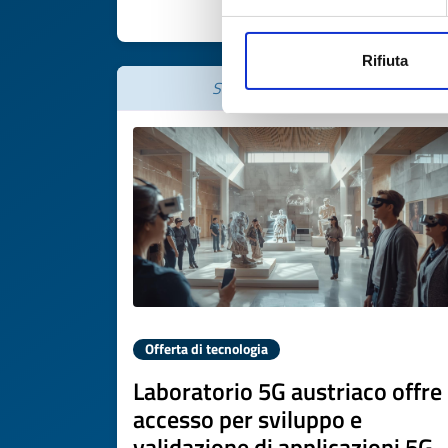
SCOPRI DI PIÙ 
Rifiuta
Scade il
19 marzo 2027
Offerta di tecnologia
Laboratorio 5G austriaco offre
accesso per sviluppo e
validazione di applicazioni 5G