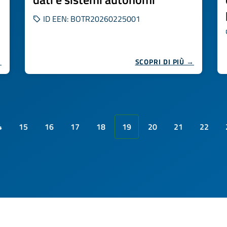
ID EEN: BOTR20260225001
→
SCOPRI DI PIÙ →
4
15
16
17
18
19
20
21
22