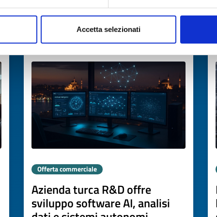
→
SCOPRI DI PIÙ →
Accetta selezionati
Scade il
20 marzo 2027
Offerta commerciale
Azienda turca R&D offre
sviluppo software AI, analisi
dati e sistemi autonomi