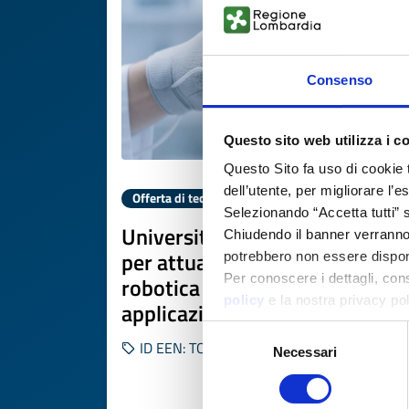
Consenso
Questo sito web utilizza i c
Questo Sito fa uso di cookie 
dell’utente, per migliorare l’
Offerta di tecnologia
Selezionando “Accetta tutti” s
Università turca offre brevetto
Chiudendo il banner verranno u
per attuatori tessili per
potrebbero non essere disponi
Per conoscere i dettagli, con
robotica morbida e
policy
e la nostra privacy po
applicazioni indossabili
Selezione
ID EEN: TOTR20260225002
Necessari
del
consenso