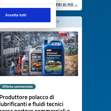
SCOPRI DI PIÙ →
Accetta tutti
Scade il
20 marzo 2027
Offerta commerciale
Produttore polacco di
lubrificanti e fluidi tecnici
cerca partner commerciali e