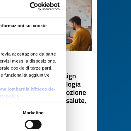
Informazioni sui cookie
previa accettazione da parte
 servizi messi a disposizione.
Offerta di tecnologia
rale cookie di terze parti.
Gruppo svizzero di design
e funzionalità aggiuntive
research offre metodologia
e.lombardia.it/it/cookie-
human-centred per adozione
cy-policy
di nuove tecnologie in salute,
benessere e ambiente
Marketing
ID EEN: TOCH20260226017