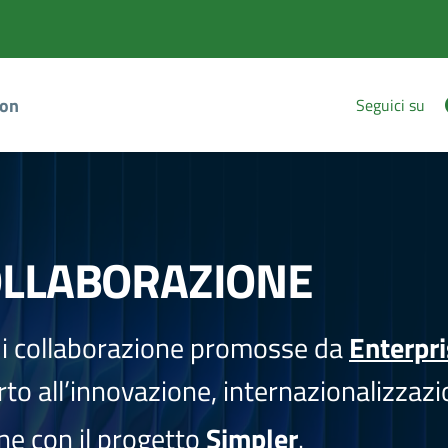
ion
Seguici su
OLLABORAZIONE
i collaborazione promosse da
Enterpr
to all’innovazione, internazionalizzazi
one con il progetto
Simpler
.