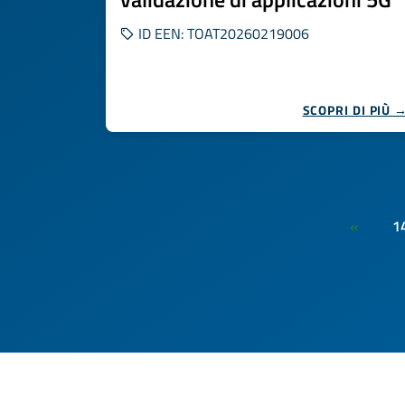
ID EEN: TOAT20260219006
SCOPRI DI PIÙ 
1
«