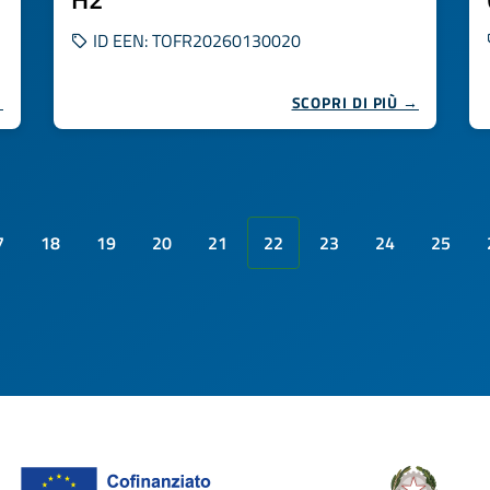
ID EEN: TOFR20260130020
→
SCOPRI DI PIÙ →
7
18
19
20
21
22
23
24
25