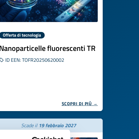
Offerta di tecnologia
Nanoparticelle fluorescenti TR
ID EEN: TOFR20250620002
SCOPRI DI PIÙ →
Scade il
19 febbraio 2027