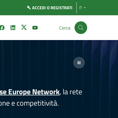
ACCEDI
O REGISTRATI
IT
Cerca
ise Europe Network
, la rete
one e competitività.