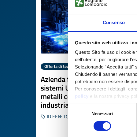
Consenso
Questo sito web utilizza i c
Questo Sito fa uso di cookie 
dell’utente, per migliorare l’
Offerta di tecnologia
Selezionando “Accetta tutti” s
Chiudendo il banner verranno u
Azienda francese leader in
potrebbero non essere disponi
sistemi UV per PCB e incisione
Per conoscere i dettagli, con
metalli cerca partner
policy
e la nostra privacy po
industriali
Selezione
Necessari
del
ID EEN: TOFR20250818014
consenso
SCOPRI DI PIÙ 