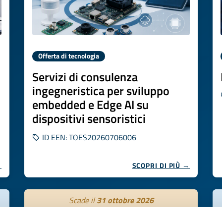
Offerta di tecnologia
Servizi di consulenza
ingegneristica per sviluppo
embedded e Edge AI su
dispositivi sensoristici
ID EEN: TOES20260706006
→
SCOPRI DI PIÙ →
Scade il
31 ottobre 2026