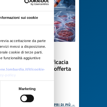
Informazioni sui cookie
previa accettazione da parte
 servizi messi a disposizione.
Offerta di tecnologia
rale cookie di terze parti.
e funzionalità aggiuntive
Modelli preclinici di efficacia
per sviluppo terapie – offerta
e.lombardia.it/it/cookie-
servizi
cy-policy
ID EEN: TOFR20260119002
Marketing
SCOPRI DI PIÙ →