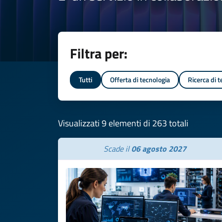
Filtra per:
Tutti
Offerta di tecnologia
Ricerca di 
Visualizzati 9 elementi di 263 totali
Scade il
06 agosto 2027