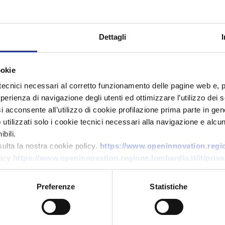
Dettagli
ookie
tecnici necessari al corretto funzionamento delle pagine web e, 
esperienza di navigazione degli utenti ed ottimizzare l’utilizzo dei
Offerta di tecnologia
i acconsente all’utilizzo di cookie profilazione prima parte in gene
tilizzati solo i cookie tecnici necessari alla navigazione e alcun
Idrogeno verde da fanghi
bili.
residuali
sulta la nostra cookie policy.
https://www.openinnovation.region
licy
https://www.openinnovation.regione.lombardia.it/it/priva
ID EEN: TOFR20250822016
Preferenze
Statistiche
→
SCOPRI DI PIÙ →