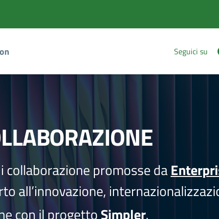
ion
Seguici su
OLLABORAZIONE
i collaborazione promosse da
Enterpr
to all’innovazione, internazionalizzazi
one con il progetto
Simpler
.