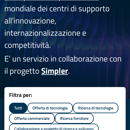
mondiale dei centri di supporto
all’innovazione,
internazionalizzazione e
competitività.
E’ un servizio in collaborazione con
il progetto
Simpler
.
Filtra per:
Tutti
Offerta di tecnologia
Ricerca di tecnologia
Offerta commerciale
Ricerca fornitore
Collaborazione a progetto di ricerca e sviluppo