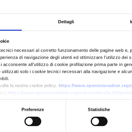
Dettagli
ookie
tecnici necessari al corretto funzionamento delle pagine web e, 
esperienza di navigazione degli utenti ed ottimizzare l’utilizzo dei
Offerta di tecnologia
i acconsente all’utilizzo di cookie profilazione prima parte in gene
tilizzati solo i cookie tecnici necessari alla navigazione e alcun
Protesi multifunzionale e
bili.
personalizzabile per arto
sulta la nostra cookie policy.
https://www.openinnovation.region
superiore per riabilitazione
licy
https://www.openinnovation.regione.lombardia.it/it/priva
ID EEN: TOES20260427015
Preferenze
Statistiche
→
SCOPRI DI PIÙ →