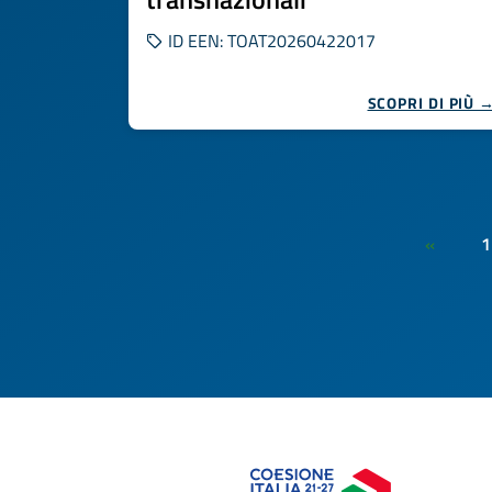
ID EEN: TOAT20260422017
SCOPRI DI PIÙ 
1
«