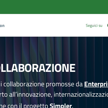
ion
Seguici su
OLLABORAZIONE
i collaborazione promosse da
Enterpr
to all’innovazione, internazionalizzazi
one con il progetto
Simpler
.