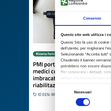
Consenso
Questo sito web utilizza i c
Questo Sito fa uso di cookie 
dell’utente, per migliorare l’
Ricerca fornitore
Selezionando “Accetta tutti” s
Chiudendo il banner verranno u
PMI portoghese di dispositivi
potrebbero non essere disponi
medici cerca produttore di
Per conoscere i dettagli, con
imbracature ergonomiche per
policy
e la nostra privacy po
riabilitazione
Selezione
Necessari
del
ID EEN: BRPT20260416016
consenso
SCOPRI DI PIÙ 