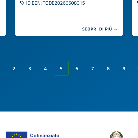
ID EEN: TODE20260508015
→
SCOPRI DI PIÙ →
2
3
4
5
6
7
8
9