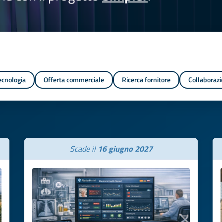
tecnologia
Offerta commerciale
Ricerca fornitore
Collaborazi
Scade il
16 giugno 2027