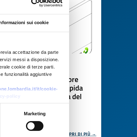
Informazioni sui cookie
previa accettazione da parte
 servizi messi a disposizione.
Offerta di tecnologia
rale cookie di terze parti.
e funzionalità aggiuntive
PMI svizzera offre lettore
portatile per misura rapida
e.lombardia.it/it/cookie-
dell'attività enzimatica del
cy-policy
suolo
Marketing
ID EEN: TOCH20260420015
SCOPRI DI PIÙ →