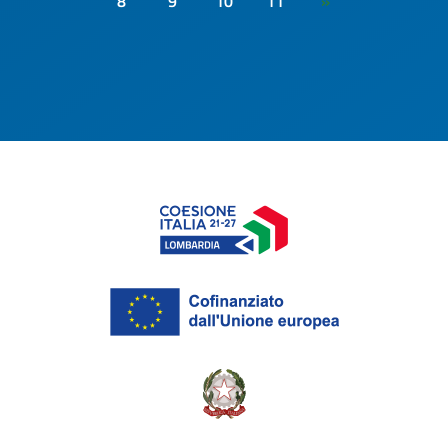
8
9
10
11
»