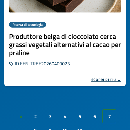
Ricerca di tecnologia
Produttore belga di cioccolato cerca
grassi vegetali alternativi al cacao per
praline
ID EEN: TRBE20260409023
SCOPRI DI PIÙ →
2
3
4
5
6
7
«