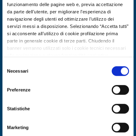
funzionamento delle pagine web e, previa accettazione
da parte dell’utente, per migliorare l’esperienza di
navigazione degli utenti ed ottimizzare l’utilizzo dei
servizi messi a disposizione. Selezionando “Accetta tutti”
si acconsente all’utilizzo di cookie profilazione prima
parte in generale cookie di terze parti. Chiudendo il
banner verranno utilizzati solo i cookie tecnici necessari
alla navigazione e alcune funzionalità aggiuntive
potrebbero non essere disponibili.
Selezione
Per conoscere i dettagli, consulta la nostra cookie policy.
Necessari
del
Ricerca di tecnologia
https://www.openinnovation.regione.lombardia.it/it/co
consenso
okie-policy
e la nostra privacy policy
PMI tedesca cerca partner R&S e
Preferenze
https://www.openinnovation.regione.lombardia.it/it/pr
fornitori per rigenerazione batterie
ivacy-policy
EV e automazione
Statistiche
ID EEN: TRDE20260420006
Marketing
SCOPRI DI PIÙ →