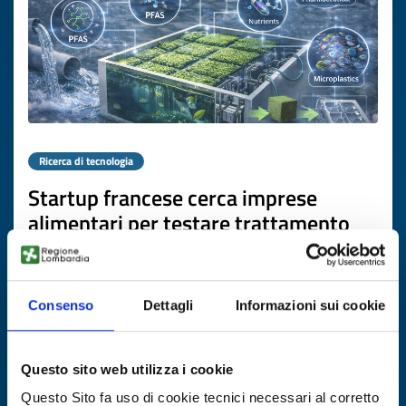
Ricerca di tecnologia
Startup francese cerca imprese
alimentari per testare trattamento
acque reflue con microalghe
ID EEN: TRFR20260424019
Consenso
Dettagli
Informazioni sui cookie
SCOPRI DI PIÙ →
Questo sito web utilizza i cookie
Scade il
07 maggio 2027
Questo Sito fa uso di cookie tecnici necessari al corretto