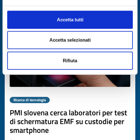
Scade il
07 maggio 2027
Accetta tutti
Accetta selezionati
Rifiuta
Ricerca di tecnologia
PMI slovena cerca laboratori per test
di schermatura EMF su custodie per
smartphone