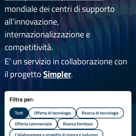
mondiale dei centri di supporto
all’innovazione,
internazionalizzazione e
competitività.
E’ un servizio in collaborazione con
il progetto
Simpler
.
Filtra per:
Tutti
Offerta di tecnologia
Ricerca di tecnologia
Offerta commerciale
Ricerca fornitore
Collaborazione a progetto di ricerca e sviluppo