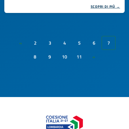
SCOPRI DI PIÙ →
2
3
4
5
6
7
«
8
9
10
11
»