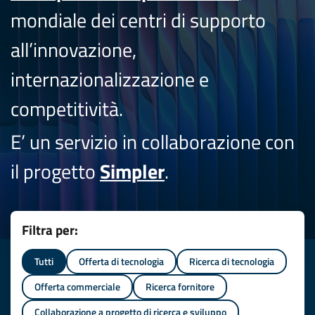
mondiale dei centri di supporto
all’innovazione,
internazionalizzazione e
competitività.
E’ un servizio in collaborazione con
il progetto
Simpler
.
Filtra per:
Tutti
Offerta di tecnologia
Ricerca di tecnologia
Offerta commerciale
Ricerca fornitore
Collaborazione a progetto di ricerca e sviluppo