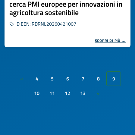
cerca PMI europee per innovazioni in
agricoltura sostenibile
ID EEN: RDRNL20260421007
SCOPRI DI PIÙ →
4
5
6
7
8
9
«
10
11
12
13
»