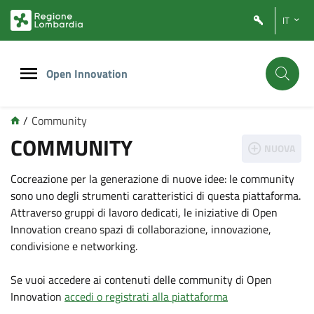
Vai
Vai
IT
al
al
contenuto
footer
principale
Open Innovation
/
Community
COMMUNITY
NUOVA
Cocreazione per la generazione di nuove idee: le community
sono uno degli strumenti caratteristici di questa piattaforma.
Attraverso gruppi di lavoro dedicati, le iniziative di Open
Innovation creano spazi di collaborazione, innovazione,
condivisione e networking.
Se vuoi accedere ai contenuti delle community di Open
Innovation
accedi o registrati alla piattaforma