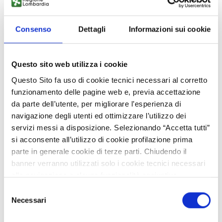
Pubblicato
Consenso
Dettagli
Informazioni sui cookie
Questo sito web utilizza i cookie
Questo Sito fa uso di cookie tecnici necessari al corretto
funzionamento delle pagine web e, previa accettazione
da parte dell’utente, per migliorare l’esperienza di
navigazione degli utenti ed ottimizzare l’utilizzo dei
servizi messi a disposizione. Selezionando “Accetta tutti”
Easy Cinema
si acconsente all’utilizzo di cookie profilazione prima
parte in generale cookie di terze parti. Chiudendo il
Aperto
banner verranno utilizzati solo i cookie tecnici necessari
alla navigazione e alcune funzionalità aggiuntive
Pubblicato
potrebbero non essere disponibili.
Selezione
Per conoscere i dettagli, consulta la nostra cookie policy.
Necessari
del
https://www.openinnovation.regione.lombardia.it/it/co
consenso