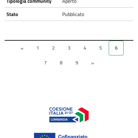
Aperto
Pubblicato
1
2
3
4
5
6
«
7
8
9
»