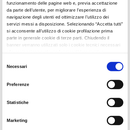
funzionamento delle pagine web e, previa accettazione
Urban Smart Mobility & Vending
da parte dell’utente, per migliorare l’esperienza di
Aperto
navigazione degli utenti ed ottimizzare l’utilizzo dei
servizi messi a disposizione. Selezionando “Accetta tutti”
Pubblicato
si acconsente all’utilizzo di cookie profilazione prima
parte in generale cookie di terze parti. Chiudendo il
banner verranno utilizzati solo i cookie tecnici necessari
alla navigazione e alcune funzionalità aggiuntive
potrebbero non essere disponibili.
Selezione
Per conoscere i dettagli, consulta la nostra cookie policy.
Necessari
del
https://www.openinnovation.regione.lombardia.it/it/co
consenso
okie-policy
e la nostra privacy policy
Preferenze
https://www.openinnovation.regione.lombardia.it/it/pr
ivacy-policy
Campus Party Italia 2018
Statistiche
Aperto
Marketing
Pubblicato