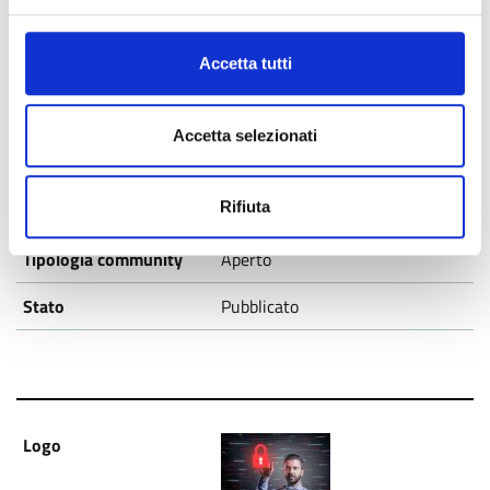
Accetta tutti
Accetta selezionati
Rifiuta
Call Hub Ricerca e Innovazione
Aperto
Pubblicato