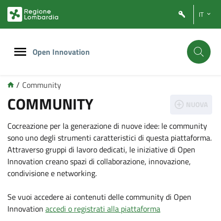
Vai
Vai
IT
al
al
contenuto
footer
principale
Open Innovation
/
Community
COMMUNITY
NUOVA
Cocreazione per la generazione di nuove idee: le community
sono uno degli strumenti caratteristici di questa piattaforma.
Attraverso gruppi di lavoro dedicati, le iniziative di Open
Innovation creano spazi di collaborazione, innovazione,
condivisione e networking.
Se vuoi accedere ai contenuti delle community di Open
Innovation
accedi o registrati alla piattaforma