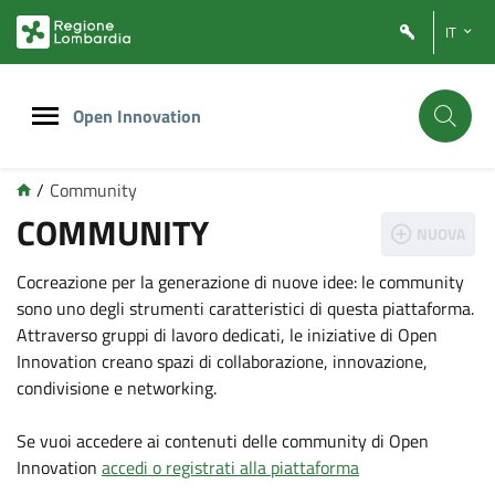
Vai
Vai
IT
al
al
contenuto
footer
principale
Open Innovation
/
Community
COMMUNITY
NUOVA
Cocreazione per la generazione di nuove idee: le community
sono uno degli strumenti caratteristici di questa piattaforma.
Attraverso gruppi di lavoro dedicati, le iniziative di Open
Innovation creano spazi di collaborazione, innovazione,
condivisione e networking.
Se vuoi accedere ai contenuti delle community di Open
Innovation
accedi o registrati alla piattaforma