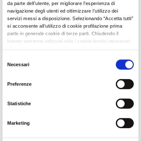
da parte dell’utente, per migliorare l’esperienza di
navigazione degli utenti ed ottimizzare l’utilizzo dei
servizi messi a disposizione. Selezionando “Accetta tutti”
si acconsente all’utilizzo di cookie profilazione prima
parte in generale cookie di terze parti. Chiudendo il
banner verranno utilizzati solo i cookie tecnici necessari
alla navigazione e alcune funzionalità aggiuntive
potrebbero non essere disponibili.
Selezione
Crabyon
Per conoscere i dettagli, consulta la nostra cookie policy.
Necessari
del
https://www.openinnovation.regione.lombardia.it/it/co
Aperto
consenso
okie-policy
e la nostra privacy policy
Preferenze
https://www.openinnovation.regione.lombardia.it/it/pr
Pubblicato
ivacy-policy
Statistiche
Marketing