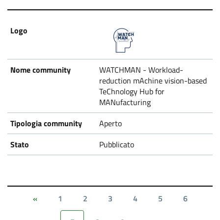
WATCHMAN - Workload-
reduction mAchine vision-based
TeChnology Hub for
MANufacturing
Aperto
Pubblicato
1
2
3
4
5
6
«