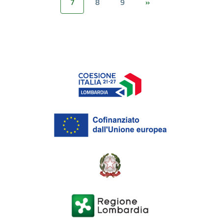
7
8
9
»