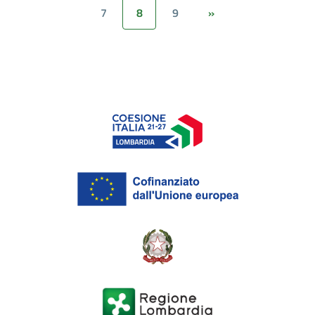
7
8
9
»