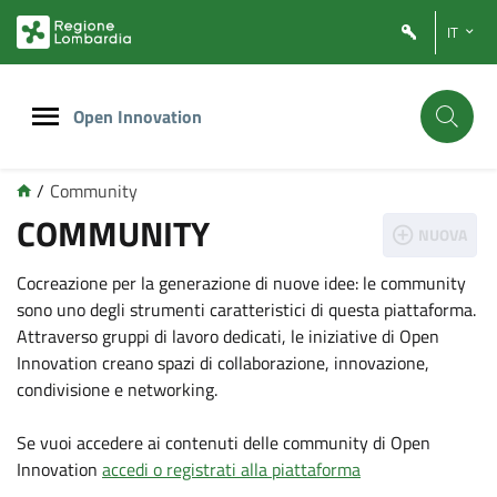
Vai
Vai
IT
al
al
contenuto
footer
principale
Open Innovation
/
Community
COMMUNITY
NUOVA
Cocreazione per la generazione di nuove idee: le community
sono uno degli strumenti caratteristici di questa piattaforma.
Attraverso gruppi di lavoro dedicati, le iniziative di Open
Innovation creano spazi di collaborazione, innovazione,
condivisione e networking.
Se vuoi accedere ai contenuti delle community di Open
Innovation
accedi o registrati alla piattaforma