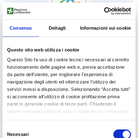
Consenso
Dettagli
Informazioni sui cookie
OPEN RESET - Ricerca e Sviluppo nel Tessile del Futuro
Sostenibile
Questo sito web utilizza i cookie
VISITA LA COMMUNITY
Questo Sito fa uso di cookie tecnici necessari al corretto
funzionamento delle pagine web e, previa accettazione
da parte dell’utente, per migliorare l’esperienza di
navigazione degli utenti ed ottimizzare l’utilizzo dei
servizi messi a disposizione. Selezionando “Accetta tutti”
si acconsente all’utilizzo di cookie profilazione prima
parte in generale cookie di terze parti. Chiudendo il
banner verranno utilizzati solo i cookie tecnici necessari
alla navigazione e alcune funzionalità aggiuntive
Brevettazione e trasferimento tecnologico
potrebbero non essere disponibili.
Selezione
Per conoscere i dettagli, consulta la nostra cookie policy.
Necessari
del