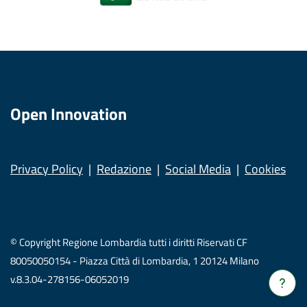
Open Innovation
Privacy Policy
Redazione
Social Media
Cookies
© Copyright Regione Lombardia tutti i diritti Riservati CF
80050050154 - Piazza Città di Lombardia, 1 20124 Milano
v.8.3.04-278156-06052019
Verrà
apert