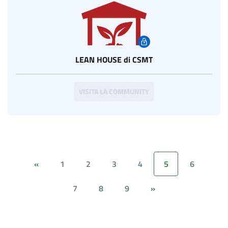
LEAN HOUSE di CSMT
VISITA LA COMMUNITY
1
2
3
4
5
6
«
7
8
9
»