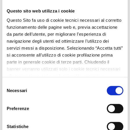
TripleA - Sviluppo integrato della filiera Alluminio per
Questo sito web utilizza i cookie
applicazioni Automotive: valutazione dei benefici sulla
qualità dell’Aria
Questo Sito fa uso di cookie tecnici necessari al corretto
funzionamento delle pagine web e, previa accettazione
VISITA LA COMMUNITY
da parte dell’utente, per migliorare l’esperienza di
navigazione degli utenti ed ottimizzare l’utilizzo dei
servizi messi a disposizione. Selezionando “Accetta tutti”
si acconsente all’utilizzo di cookie profilazione prima
parte in generale cookie di terze parti. Chiudendo il
banner verranno utilizzati solo i cookie tecnici necessari
alla navigazione e alcune funzionalità aggiuntive
potrebbero non essere disponibili.
Selezione
Per conoscere i dettagli, consulta la nostra cookie policy.
Necessari
Brain Experience: Neuro Tecnologie, Media e Creatività
del
https://www.openinnovation.regione.lombardia.it/it/co
consenso
okie-policy
e la nostra privacy policy
Preferenze
VISITA LA COMMUNITY
https://www.openinnovation.regione.lombardia.it/it/pr
ivacy-policy
Statistiche