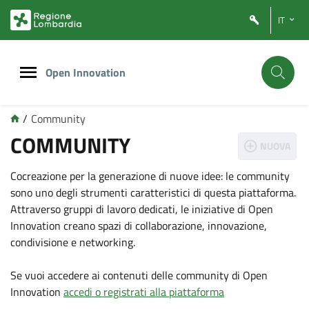
Vai
Vai
IT
al
al
contenuto
footer
principale
Open Innovation
/
Community
COMMUNITY
NUOVA
Cocreazione per la generazione di nuove idee: le community
sono uno degli strumenti caratteristici di questa piattaforma.
Attraverso gruppi di lavoro dedicati, le iniziative di Open
Innovation creano spazi di collaborazione, innovazione,
condivisione e networking.
Se vuoi accedere ai contenuti delle community di Open
Innovation
accedi o registrati alla piattaforma