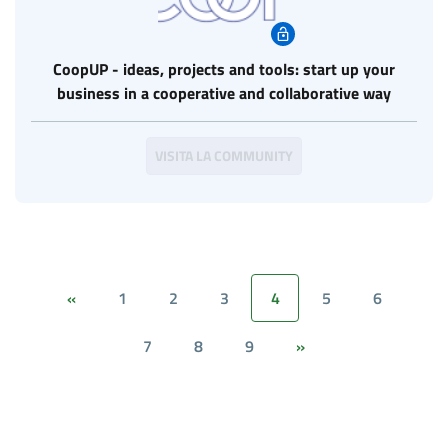
CoopUP - ideas, projects and tools: start up your
business in a cooperative and collaborative way
VISITA LA COMMUNITY
1
2
3
4
5
6
«
7
8
9
»