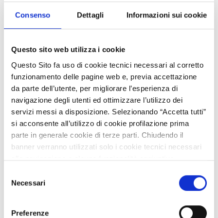
Fintech e Insurtech Italia
Consenso
Dettagli
Informazioni sui cookie
VISITA LA COMMUNITY
Questo sito web utilizza i cookie
Questo Sito fa uso di cookie tecnici necessari al corretto
funzionamento delle pagine web e, previa accettazione
da parte dell’utente, per migliorare l’esperienza di
navigazione degli utenti ed ottimizzare l’utilizzo dei
servizi messi a disposizione. Selezionando “Accetta tutti”
si acconsente all’utilizzo di cookie profilazione prima
parte in generale cookie di terze parti. Chiudendo il
Food Network: accesso al cibo e qualità della vita
banner verranno utilizzati solo i cookie tecnici necessari
alla navigazione e alcune funzionalità aggiuntive
potrebbero non essere disponibili.
VISITA LA COMMUNITY
Selezione
Per conoscere i dettagli, consulta la nostra cookie policy.
Necessari
del
https://www.openinnovation.regione.lombardia.it/it/co
consenso
okie-policy
e la nostra privacy policy
Preferenze
https://www.openinnovation.regione.lombardia.it/it/pr