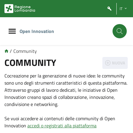
Vai
Vai
IT
al
al
contenuto
footer
principale
Open Innovation
/
Community
COMMUNITY
NUOVA
Cocreazione per la generazione di nuove idee: le community
sono uno degli strumenti caratteristici di questa piattaforma.
Attraverso gruppi di lavoro dedicati, le iniziative di Open
Innovation creano spazi di collaborazione, innovazione,
condivisione e networking.
Se vuoi accedere ai contenuti delle community di Open
Innovation
accedi o registrati alla piattaforma