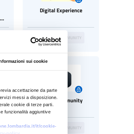
Digital Experience
VISITA LA COMMUNITY
Informazioni sui cookie
previa accettazione da parte
 servizi messi a disposizione.
ro
Cobox Community
rale cookie di terze parti.
e funzionalità aggiuntive
e.lombardia.it/it/cookie-
VISITA LA COMMUNITY
cy-policy