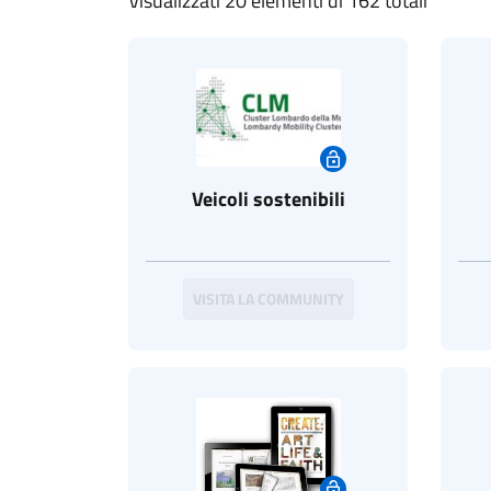
Visualizzati 20 elementi di 162 totali
Veicoli sostenibili
VISITA LA COMMUNITY