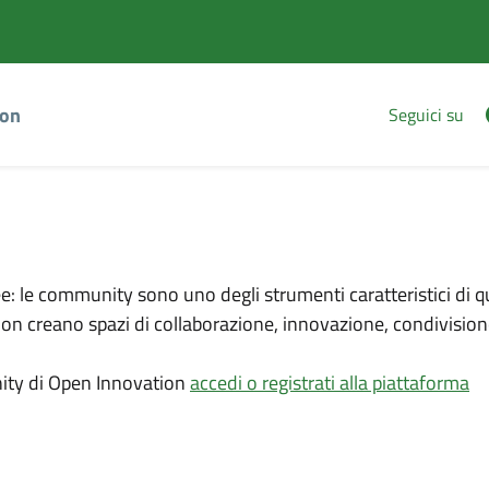
Vai
Vai
al
al
contenuto
footer
principale
ion
Seguici su
: le community sono uno degli strumenti caratteristici di q
ation creano spazi di collaborazione, innovazione, condivisio
nity di Open Innovation
accedi o registrati alla piattaforma