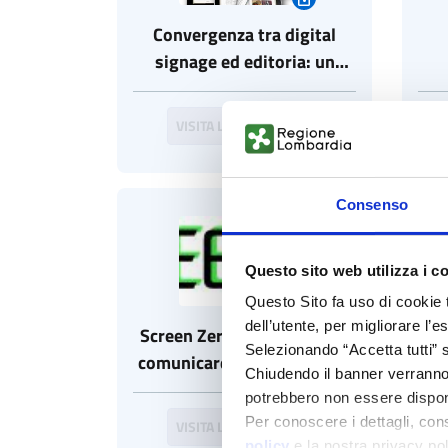
Convergenza tra digital
signage ed editoria: un
modello possibile?
VISITA LA COMMUNITY
Consenso
Questo sito web utilizza i c
Questo Sito fa uso di cookie 
dell’utente, per migliorare l’
Screen Zero: nuovi modi di
Tri
Selezionando “Accetta tutti” s
comunicare la sostenibilità
de
Chiudendo il banner verranno u
ap
potrebbero non essere disponi
v
Per conoscere i dettagli, con
VISITA LA COMMUNITY
policy
e la nostra privacy po