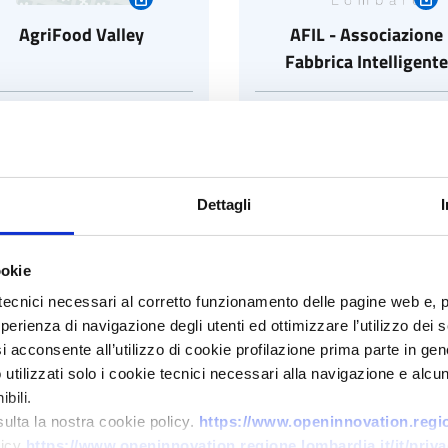
AgriFood Valley
AFIL - Associazione
Fabbrica Intelligente
Lombardia
VISITA LA COMMUNITY
VISITA LA COMMUNITY
Dettagli
ookie
tecnici necessari al corretto funzionamento delle pagine web e, 
esperienza di navigazione degli utenti ed ottimizzare l’utilizzo dei
pleA - Sviluppo integrato
Brain Experience: Neu
i acconsente all’utilizzo di cookie profilazione prima parte in gene
lla filiera Alluminio per
Tecnologie, Media e
tilizzati solo i cookie tecnici necessari alla navigazione e alcun
plicazioni Automotive:
Creatività
bili.
alutazione dei benefici
sulta la nostra cookie policy.
https://www.openinnovation.region
VISITA LA COMMUNITY
VISITA LA COMMUNITY
sulla qualità dell’Aria
licy
https://www.openinnovation.regione.lombardia.it/it/priva