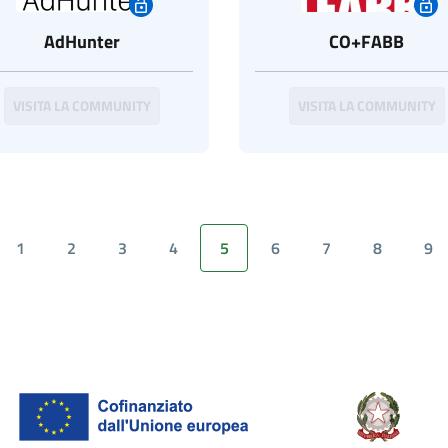
AdHunter
CO+FABB
VISITA LA COMMUNITY
VISITA LA COMMUNITY
1
2
3
4
5
6
7
8
9