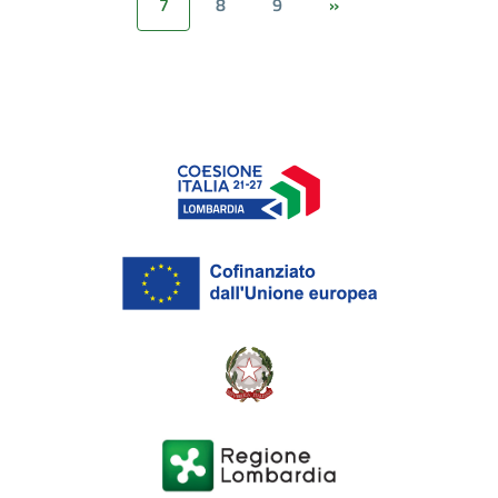
7
8
9
»