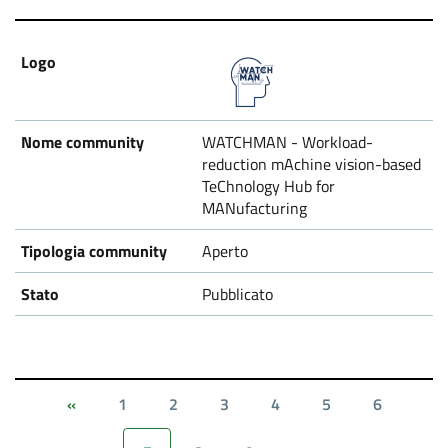
WATCHMAN - Workload-
reduction mAchine vision-based
TeChnology Hub for
MANufacturing
Aperto
Pubblicato
1
2
3
4
5
6
«