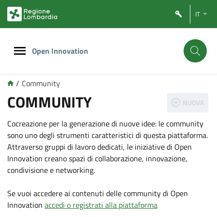
Vai
Vai
IT
al
al
contenuto
footer
principale
Open Innovation
/
Community
COMMUNITY
NUOVA
Cocreazione per la generazione di nuove idee: le community
sono uno degli strumenti caratteristici di questa piattaforma.
Attraverso gruppi di lavoro dedicati, le iniziative di Open
Innovation creano spazi di collaborazione, innovazione,
condivisione e networking.
Se vuoi accedere ai contenuti delle community di Open
Innovation
accedi o registrati alla piattaforma