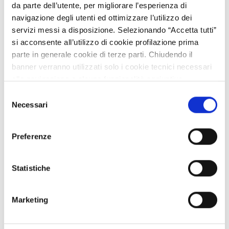
da parte dell’utente, per migliorare l’esperienza di
navigazione degli utenti ed ottimizzare l’utilizzo dei
servizi messi a disposizione. Selezionando “Accetta tutti”
si acconsente all’utilizzo di cookie profilazione prima
parte in generale cookie di terze parti. Chiudendo il
banner verranno utilizzati solo i cookie tecnici necessari
alla navigazione e alcune funzionalità aggiuntive
potrebbero non essere disponibili.
Selezione
Crabyon
Per conoscere i dettagli, consulta la nostra cookie policy.
Necessari
del
https://www.openinnovation.regione.lombardia.it/it/co
Aperto
consenso
okie-policy
e la nostra privacy policy
Preferenze
https://www.openinnovation.regione.lombardia.it/it/pr
Pubblicato
ivacy-policy
Statistiche
Marketing