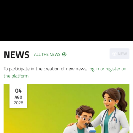
NEWS
NEW
ALL THE NEWS
To participate in the creation of new news,
log in or register on
the platform
04
AGO
2026